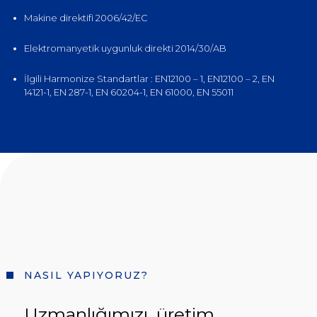
Makine direktifi 2006/42/EC
Elektromanyetik uygunluk direkti 2014/30/AB
İlgili Harmonize Standartlar : EN12100 – 1, EN12100 – 2, EN
14121-1, EN 287-1, EN 60204-1, EN 61000, EN 55011
NASIL YAPIYORUZ?
Uzmanlığımızı, üretim