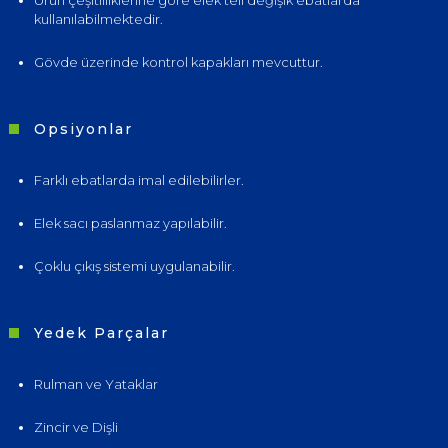
Ürün çeşitliliklerine göre elek teli değişik ebatlarda
kullanılabilmektedir.
Gövde üzerinde kontrol kapakları mevcuttur.
Opsiyonlar
Farklı ebatlarda imal edilebilirler.
Elek sacı paslanmaz yapılabilir.
Çoklu çıkış sistemi uygulanabilir.
Yedek Parçalar
Rulman ve Yataklar
Zincir ve Dişli