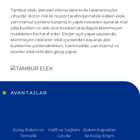
Tambur elek, dairesel eleme sistemi ile tasarlanmış bir
cihazdır. Rotor mili ile motor tarafından tahrik edilen elek,
yarı mamul içerisine karışmış iri yapılı nesneleri ayırarak mal
çıkış bunkeri ve atık ürün bunkeri aracılığıyla istenmeyen
maddeleri bertaraf eder. Eleğin açılı yapısı sayesinde,
istenmeyen nesneler elek içerisinden kayarak atık
bunkerine yönlendirilirken, hammadde, yarı mamul ve
ürünler elek telinden geçiş yapar.
AVANTAJLAR
Sosyal
Medya
Kolay Bakım ve
Hafif ve Sağlam
Bakım Kapakları
Temizlik
Gövde
ile Kolay Erişim