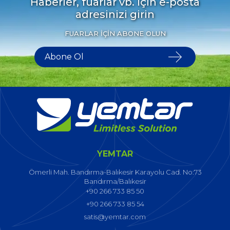
Haberler, fuarlar vb. İçin e-posta
adresinizi girin
FUARLAR İÇİN ABONE OLUN
Sosyal
YEMTAR
Medya
Ömerli Mah. Bandırma-Balıkesir Karayolu Cad. No:73
Bandırma/Balıkesir
+90 266 733 85 50
+90 266 733 85 54
satis@yemtar.com