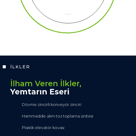
İLKLER
İlham Veren İlkler,
Yemtarın Eseri
Dövme zincirli konveyör zinciri
Hammadde alım toz toplama ünitesi
Plastik elevatör kovası