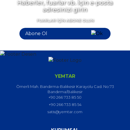
Haberler, fuarlar vb. İçin e-posta
adresinizi girin
FUARLAR İÇİN ABONE OLUN
YEMTAR
Ömerli Mah. Bandırma-Balıkesir Karayolu Cad. No:73
Bandırma/Balıkesir
+90 266 733 85 50
+90 266 733 85 54
satis@yemtar.com