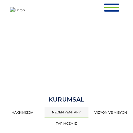
NEDEN YEMTAR?
ANASAYFA >
KURUMSAL >
NEDEN YEMTAR?
KURUMSAL
NEDEN YEMTAR?
NEDEN YEMTAR?
HAKKIMIZDA
VİZYON VE MİSYON
ANASAYFA >
KURUMSAL >
NEDEN YEMTAR?
TARİHÇEMİZ