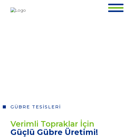
GÜBRE TESİSLERİ
ANASAYFA >
NELER YAPIYORUZ? >
GÜBRE TESİSLERİ
GÜBRE TESİSLERİ
GÜBRE TESİSLERİ
Verimli Topraklar İçin
ANASAYFA >
NELER YAPIYORUZ? >
GÜBRE TESİSLERİ
Güçlü Gübre Üretimi!