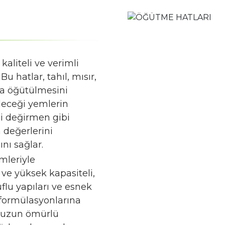
aliteli ve verimli
u hatlar, tahıl, mısır,
a öğütülmesini
leceği yemlerin
li değirmen gibi
 değerlerini
nı sağlar.
mleriyle
 ve yüksek kapasiteli,
uflu yapıları ve esnek
 formülasyonlarına
e uzun ömürlü