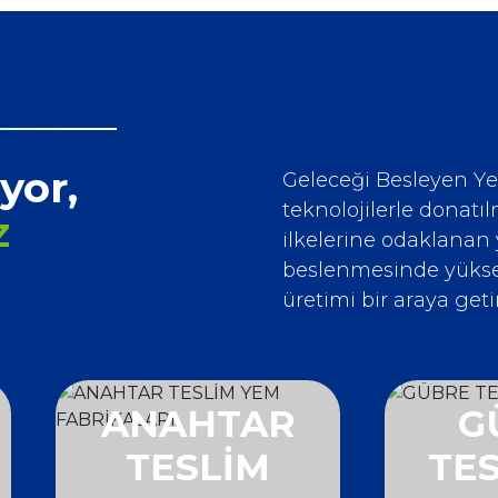
yor,
Geleceği Besleyen Y
teknolojilerle donatılm
z
ilkelerine odaklanan
beslenmesinde yüksek
üretimi bir araya get
ANAHTAR
G
TESLİM
TES