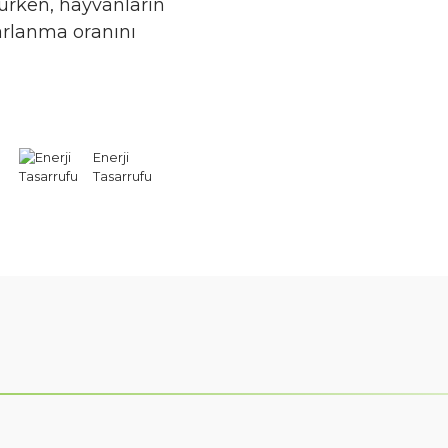
rürken, hayvanların
rlanma oranını
Enerji
Tasarrufu