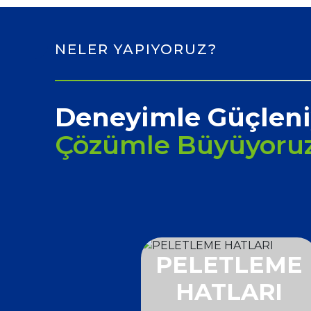
NELER YAPIYORUZ?
Deneyimle Güçleni
Çözümle Büyüyoru
FLAKE
PELETLEME
SİSLERİ
HATLARI