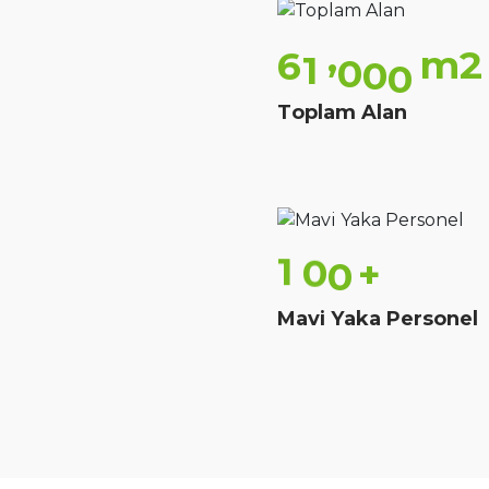
,
m2
6
1
0
0
0
Toplam Alan
1
0
0
+
Mavi Yaka Personel