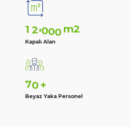
,
m2
1
2
0
0
0
Kapalı Alan
7
0
+
Beyaz Yaka Personel