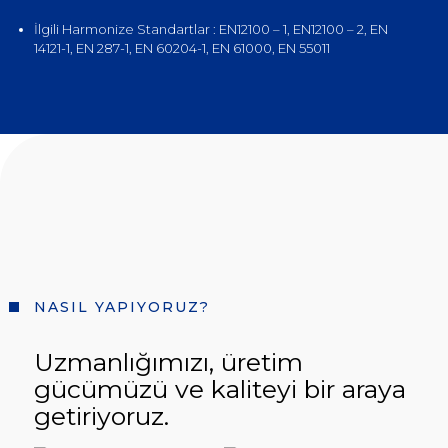
İlgili Harmonize Standartlar : EN12100 – 1, EN12100 – 2, EN
14121-1, EN 287-1, EN 60204-1, EN 61000, EN 55011
NASIL YAPIYORUZ?
Uzmanlığımızı, üretim
gücümüzü ve kaliteyi bir araya
getiriyoruz.