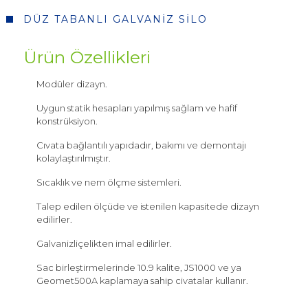
DÜZ TABANLI GALVANİZ SİLO
Ürün Özellikleri
Modüler dizayn.
Uygun statik hesapları yapılmış sağlam ve hafif
konstrüksiyon.
Cıvata bağlantılı yapıdadır, bakımı ve demontajı
kolaylaştırılmıştır.
Sıcaklık ve nem ölçme sistemleri.
Sosyal
Talep edilen ölçüde ve istenilen kapasitede dizayn
Medya
edilirler.
Galvanizliçelikten imal edilirler.
Sac birleştirmelerinde 10.9 kalite, JS1000 ve ya
Geomet500A kaplamaya sahip civatalar kullanır.