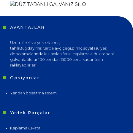
AVANTAJLAR
Uzun süreli ve yüksek tonajlı
tahıl(Buğday,mısır,arpa,ayçiçeği,pirinç,soyafasulyesi )
depolamalarında kullanılan farklı çaplardaki düz tabanlı
galvaniz silolar 100 tondan 15000 tona kadar ürün
saklayabilirler.
Opsiyonlar
Yandan boşaltma sistemi
Yedek Parçalar
Kaplama Cıvata