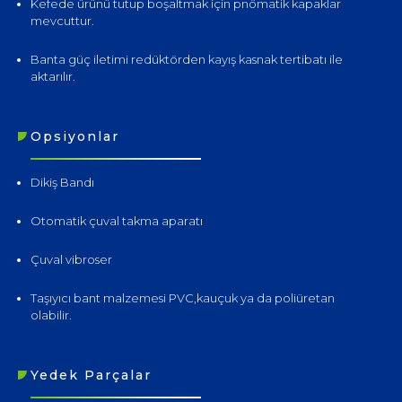
Kefede ürünü tutup boşaltmak için pnömatik kapaklar
mevcuttur.
Banta güç iletimi redüktörden kayış kasnak tertibatı ile
aktarılır.
Opsiyonlar
Dikiş Bandı
Otomatik çuval takma aparatı
Çuval vibroser
Taşıyıcı bant malzemesi PVC,kauçuk ya da poliüretan
olabilir.
Yedek Parçalar