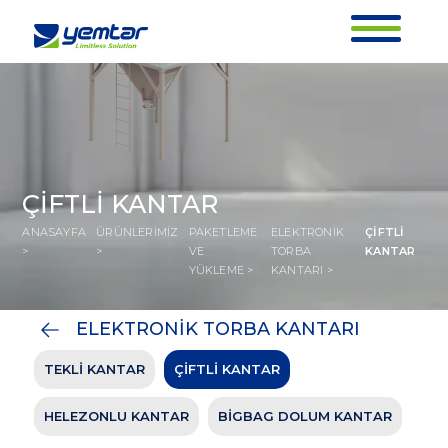
ÇİFTLİ KANTAR
ANASAYFA
ÜRÜNLERİMİZ
PAKETLEME
ELEKTRONİK
ÇİFTLİ
>
>
VE
TORBA
KANTAR
YÜKLEME >
KANTARI >
ELEKTRONİK TORBA KANTARI
TEKLİ KANTAR
ÇİFTLİ KANTAR
ÇİFTLİ KANTAR
ANASAYFA
ÜRÜNLERİMİZ
PAKETLEME VE
ELEKTRONİK
ÇİFTLİ
HELEZONLU KANTAR
BİGBAG DOLUM KANTAR
>
>
YÜKLEME >
TORBA KANTARI >
KANTAR