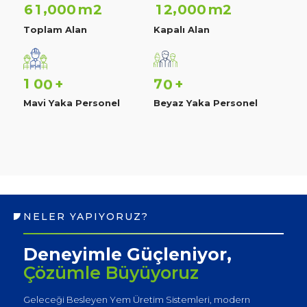
,
,
m2
m2
6
1
0
0
0
1
2
0
0
0
Toplam Alan
Kapalı Alan
1
0
0
7
0
+
+
Mavi Yaka Personel
Beyaz Yaka Personel
NELER YAPIYORUZ?
Deneyimle Güçleniyor,
Çözümle Büyüyoruz
Geleceği Besleyen Yem Üretim Sistemleri, modern